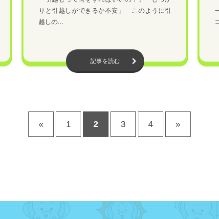
りと引越しができるか不安」 このように引
越しの...
ゴ
記事を読む
«
1
2
3
4
»