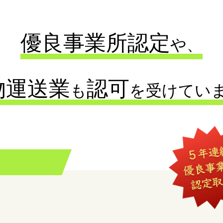
優良事業所認定
や、
物運送業
認可
も
を
受けてい